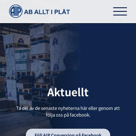
Fortsätt
till
innehållet
Aktuellt
Ta del av de senaste nyheterna här eller genom att
följa oss på facebook.
Följ AIP Conversion på Facebook