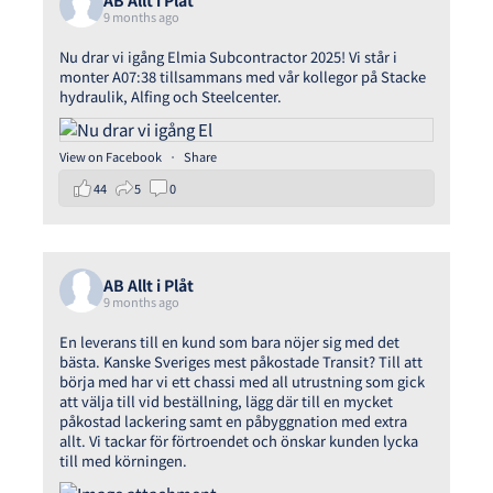
9 months ago
Nu drar vi igång Elmia Subcontractor 2025! Vi står i
monter A07:38 tillsammans med vår kollegor på Stacke
hydraulik, Alfing och Steelcenter.
View on Facebook
·
Share
44
5
0
AB Allt i Plåt
9 months ago
En leverans till en kund som bara nöjer sig med det
bästa. Kanske Sveriges mest påkostade Transit? Till att
börja med har vi ett chassi med all utrustning som gick
att välja till vid beställning, lägg där till en mycket
påkostad lackering samt en påbyggnation med extra
allt. Vi tackar för förtroendet och önskar kunden lycka
till med körningen.