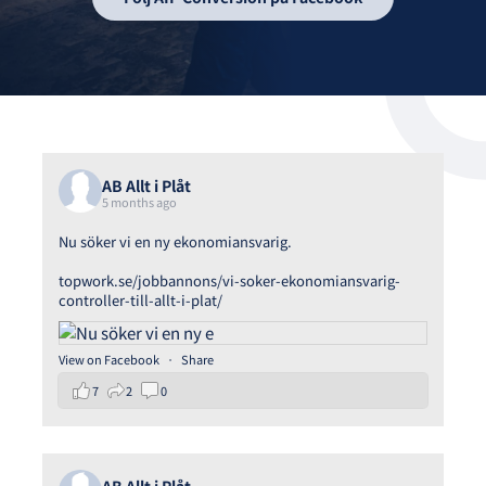
AB Allt i Plåt
5 months ago
Nu söker vi en ny ekonomiansvarig.
topwork.se/jobbannons/vi-soker-ekonomiansvarig-
controller-till-allt-i-plat/
View on Facebook
·
Share
7
2
0
AB Allt i Plåt